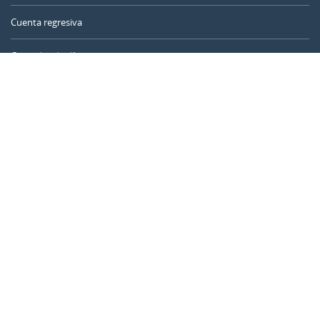
Cuenta regresiva
Contador de días
Calculadora de tiempo
Día del año
Calculadora de edad
Temporizador online
CALENDARR.COM
Sobre nosotros
Privacidad