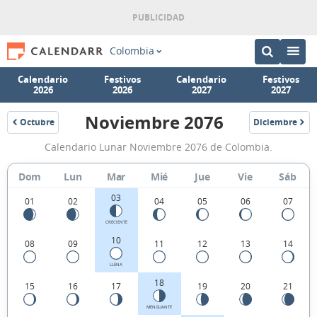
Colombia
Calendario
Festivos
Calendario
Festivos
2026
2026
2027
2027
Noviembre 2076
Octubre
Diciembre
2076
2076
Calendario
Calendario Lunar Noviembre 2076 de Colombia.
Lunar
Noviembre
Dom
Lun
Mar
Mié
Jue
Vie
Sáb
2076
03
01
02
04
05
06
07
de
CRECIENTE
Colombia.
10
08
09
11
12
13
14
LLENA
18
15
16
17
19
20
21
MENGUANTE