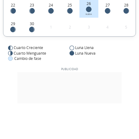
26
22
23
24
25
27
28
NUEVA
29
30
1
2
3
4
5
Cuarto Creciente
Luna Llena
Cuarto Menguante
Luna Nueva
Cambio de fase