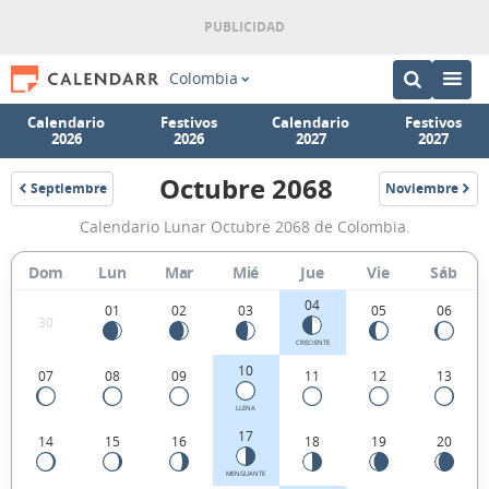
Colombia
Calendario
Festivos
Calendario
Festivos
2026
2026
2027
2027
Octubre 2068
Septiembre
Noviembre
2068
2068
Calendario
Calendario Lunar Octubre 2068 de Colombia.
Lunar
Octubre
Dom
Lun
Mar
Mié
Jue
Vie
Sáb
2068
04
01
02
03
05
06
30
de
CRECIENTE
Colombia.
10
07
08
09
11
12
13
LLENA
17
14
15
16
18
19
20
MENGUANTE