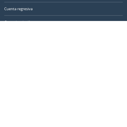
Cuenta regresiva
Contador de días
Calculadora de tiempo
Día del año
Calculadora de edad
Temporizador online
CALENDARR.COM
Sobre nosotros
Privacidad