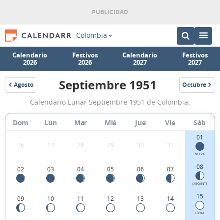
Colombia
Calendario
Festivos
Calendario
Festivos
2026
2026
2027
2027
Septiembre 1951
Agosto
Octubre
1951
1951
Calendario
Calendario Lunar Septiembre 1951 de Colombia.
Lunar
Septiembre
Dom
Lun
Mar
Mié
Jue
Vie
Sáb
1951
01
26
27
28
29
30
31
de
NUEVA
Colombia.
08
02
03
04
05
06
07
CRECIENTE
15
09
10
11
12
13
14
LLENA