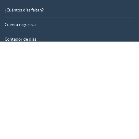
¿Cuántos días faltan?
Cuenta regresiva
Contador de días
Calculadora de tiempo
Día del año
Calculadora de edad
Temporizador online
CALENDARR.COM
Sobre nosotros