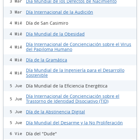
Día Mundial de los Defectos de Nacimiento
3 Mar
Día Internacional de la Audición
3 Mar
Día de San Casimiro
4 Mié
Día Mundial de la Obesidad
4 Mié
Día Internacional de Concienciación sobre el Virus
4 Mié
del Papiloma Humano
Día de la Gramática
4 Mié
Día Mundial de la Ingeniería para el Desarrollo
4 Mié
Sostenible
Día Mundial de la Eficiencia Energética
5 Jue
Día Internacional de Concienciación sobre el
5 Jue
Trastorno de Identidad Disociativo (TID)
Día de la Abstinencia Digital
5 Jue
Día Mundial del Desarme y la No Proliferación
5 Jue
Día del "Dude"
6 Vie