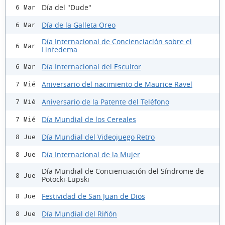
Día del "Dude"
6 Mar
Día de la Galleta Oreo
6 Mar
Día Internacional de Concienciación sobre el
6 Mar
Linfedema
Día Internacional del Escultor
6 Mar
Aniversario del nacimiento de Maurice Ravel
7 Mié
Aniversario de la Patente del Teléfono
7 Mié
Día Mundial de los Cereales
7 Mié
Día Mundial del Videojuego Retro
8 Jue
Día Internacional de la Mujer
8 Jue
Día Mundial de Concienciación del Síndrome de
8 Jue
Potocki-Lupski
Festividad de San Juan de Dios
8 Jue
Día Mundial del Riñón
8 Jue