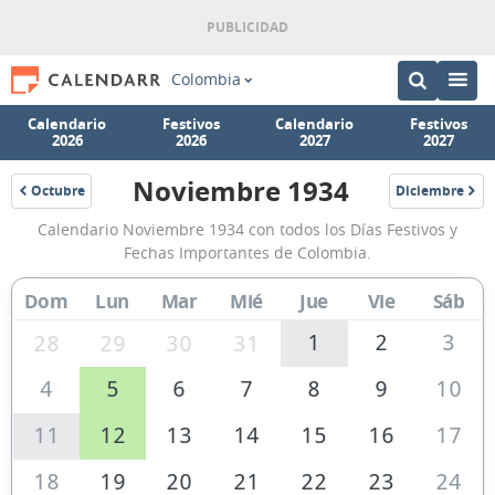
Colombia
Calendario
Festivos
Calendario
Festivos
2026
2026
2027
2027
Noviembre 1934
Octubre
Diciembre
1934
1934
Calendario
Calendario Noviembre 1934 con todos los Días Festivos y
Noviembre
Fechas Importantes de Colombia.
1934
Dom
Lun
Mar
Mié
Jue
Vie
Sáb
de
Colombia
1
2
3
28
29
30
31
4
5
6
7
8
9
10
11
12
13
14
15
16
17
18
19
20
21
22
23
24