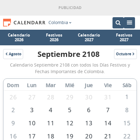
Colombia
Calendario
Festivos
Calendario
Festivos
2026
2026
2027
2027
Septiembre 2108
Agosto
Octubre
2108
2108
Calendario
Calendario Septiembre 2108 con todos los Días Festivos y
Septiembre
Fechas Importantes de Colombia.
2108
Dom
Lun
Mar
Mié
Jue
Vie
Sáb
de
Colombia
1
26
27
28
29
30
31
2
3
4
5
6
7
8
9
10
11
12
13
14
15
16
17
18
19
20
21
22