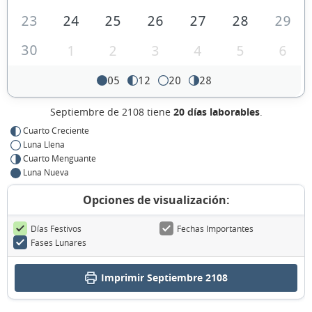
23
24
25
26
27
28
29
30
1
2
3
4
5
6
05
12
20
28
Septiembre de 2108 tiene
20 días laborables
.
Cuarto Creciente
Luna Llena
Cuarto Menguante
Luna Nueva
Opciones de visualización:
Días Festivos
Fechas Importantes
Fases Lunares
Imprimir Septiembre 2108