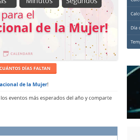
as
Minutos
Segundos
para el
Calc
ional de la Mujer!
Día 
Temp
 CUÁNTOS DÍAS FALTAN
nacional de la Mujer
!
a los eventos más esperados del año y comparte