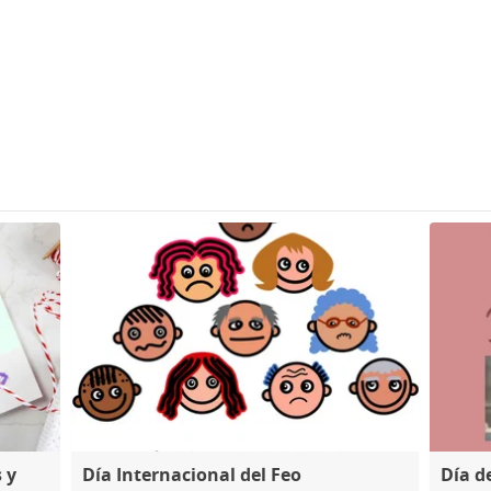
 y
Día Internacional del Feo
Día d