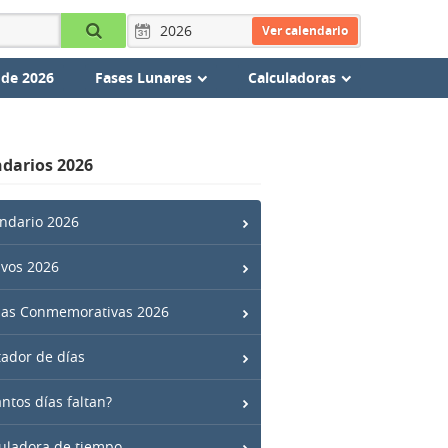
Ver calendario
 de 2026
Fases Lunares
Calculadoras
darios 2026
ndario 2026
ivos 2026
has Conmemorativas 2026
ador de días
ntos días faltan?
uladora de tiempo