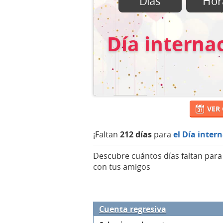
Días
Hor
Día internac
VER
¡Faltan
212 días
para
el Día inter
Descubre cuántos días faltan par
con tus amigos
Cuenta regresiva