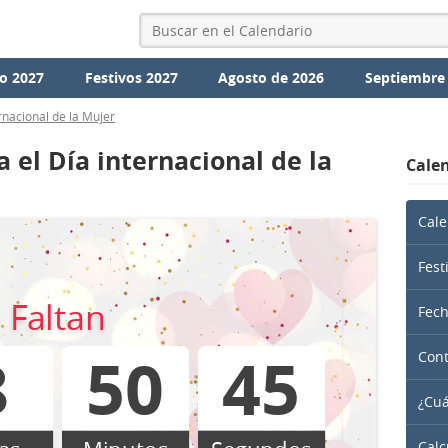
o 2027
Festivos 2027
Agosto de 2026
Septiembre
rnacional de la Mujer
 el Día internacional de la
Calen
Cale
Fest
Faltan
Fec
8
50
45
Cont
¿Cuá
Calc