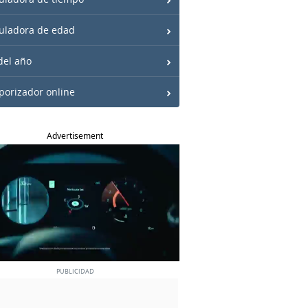
uladora de edad
del año
orizador online
Advertisement