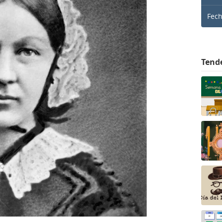
Fec
Tend