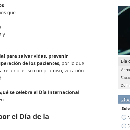
os
rios que
o
s y
al para salvar vidas, prevenir
Día 
uperación de los pacientes
, por lo que
Viern
ra reconocer su compromiso, vocación
d.
Sábad
Domin
qué se celebra el Día Internacional
¿Cu
en.
Sele
r el Día de la
N
D