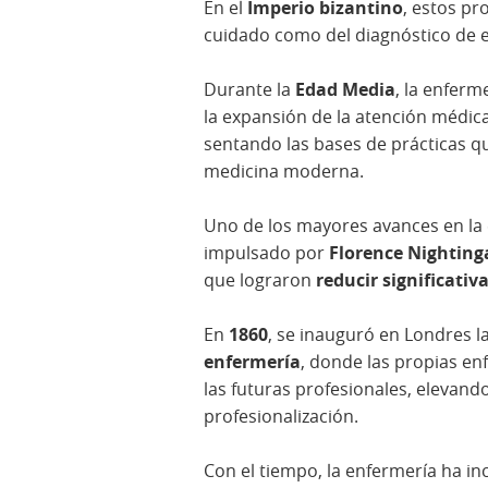
En el
Imperio bizantino
, estos pr
cuidado como del diagnóstico de
Durante la
Edad Media
, la enfer
la expansión de la atención médic
sentando las bases de prácticas q
medicina moderna.
Uno de los mayores avances en l
impulsado por
Florence Nighting
que lograron
reducir significati
En
1860
, se inauguró en Londres 
enfermería
, donde las propias e
las futuras profesionales, elevando
profesionalización.
Con el tiempo, la enfermería ha i