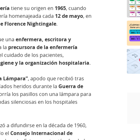
ería
tiene su origen en
1965
, cuando
 sería homenajeada cada
12 de mayo
, en
e Florence Nightingale
.
fue una
enfermera, escritora y
a la
precursora de la enfermería
el cuidado de los pacientes,
igiene y la organización hospitalaria
.
la Lámpara”
, apodo que recibió tras
dados heridos durante la
Guerra de
corría los pasillos con una lámpara para
ondas silenciosas en los hospitales
a difundirse en la década de 1960,
do el
Consejo Internacional de