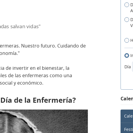
D
A
D
V
as salvan vidas"
H
nfermeras. Nuestro futuro. Cuidando de
conomía."
I
Día
 de invertir en el bienestar, la
ales de las enfermeras como una
 social y económico.
 Día de la Enfermería?
Calen
Cale
Fest