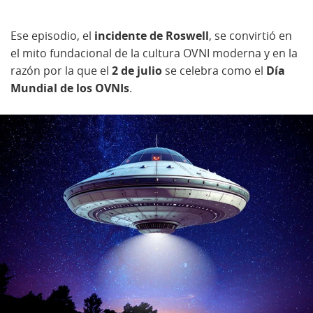
Ese episodio, el
incidente de Roswell
, se convirtió en
el mito fundacional de la cultura OVNI moderna y en la
razón por la que el
2 de julio
se celebra como el
Día
Mundial de los OVNIs
.