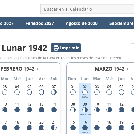
io 2027
Feriados 2027
Agosto de 2026
Septiembre
 Lunar 1942
Imprimir
ncuentre aquí las fases de la Luna en todos los meses de 1942 en
Ecuador
.
FEBRERO 1942
MARZO 1942
Mar
Mié
Jue
Vie
Sáb
Dom
Lun
Mar
Mié
Jue
V
03
04
05
06
07
01
02
03
04
05
0
LLENA
10
11
12
13
14
08
09
10
11
12
1
MENGUANTE
17
18
19
20
21
15
16
17
18
19
2
NUEVA