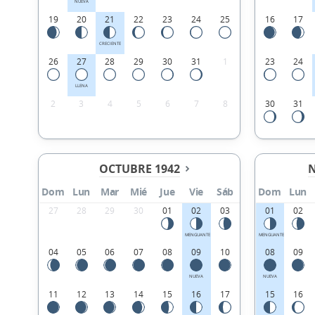
NUEVA
19
20
21
22
23
24
25
16
17
CRECIENTE
26
27
28
29
30
31
1
23
24
LLENA
2
3
4
5
6
7
8
30
31
OCTUBRE 1942
N
Dom
Lun
Mar
Mié
Jue
Vie
Sáb
Dom
Lun
27
28
29
30
01
02
03
01
02
MENGUANTE
MENGUANTE
04
05
06
07
08
09
10
08
09
NUEVA
NUEVA
11
12
13
14
15
16
17
15
16