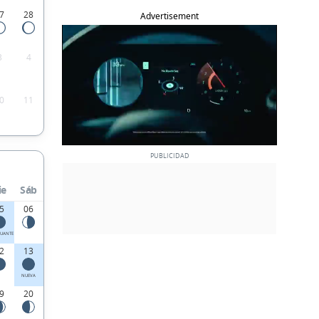
7
28
Advertisement
3
4
0
11
ie
Sáb
5
06
UANTE
2
13
NUEVA
9
20