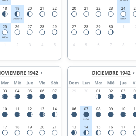
NUEVA
CRECIENTE
18
19
20
21
22
20
21
22
23
24
2
CRECIENTE
LLENA
25
26
27
28
29
27
28
29
30
1
LLENA
1
2
3
4
5
4
5
6
7
8
OVIEMBRE 1942
DICIEMBRE 1942
Mar
Mié
Jue
Vie
Sáb
Dom
Lun
Mar
Mié
Jue
V
03
04
05
06
07
29
30
01
02
03
0
10
11
12
13
14
06
07
08
09
10
1
NUEVA
17
18
19
20
21
13
14
15
16
17
1