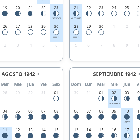
19
20
21
22
23
21
22
23
24
25
2
CRECIENTE
CRECIENTE
26
27
28
29
30
28
29
30
1
2
LLENA
LLENA
2
3
4
5
6
5
6
7
8
9
1
AGOSTO 1942
SEPTIEMBRE 1942
Mar
Mié
Jue
Vie
Sáb
Dom
Lun
Mar
Mié
Jue
V
28
29
30
31
01
30
31
01
02
03
0
MENGUANTE
04
05
06
07
08
06
07
08
09
10
1
NUEVA
11
12
13
14
15
13
14
15
16
17
1