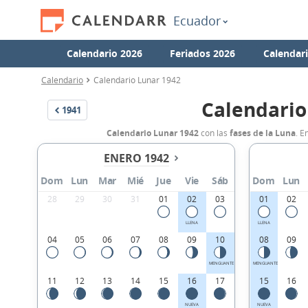
Ecuador
Calendario 2026
Feriados 2026
Calendar
Calendario
Calendario Lunar 1942
Calendario
1941
Calendario Lunar 1942
con las
fases de la Luna
. E
ENERO 1942
Dom
Lun
Mar
Mié
Jue
Vie
Sáb
Dom
Lun
28
29
30
31
01
02
03
01
02
LLENA
LLENA
04
05
06
07
08
09
10
08
09
MENGUANTE
MENGUANTE
11
12
13
14
15
16
17
15
16
NUEVA
NUEVA