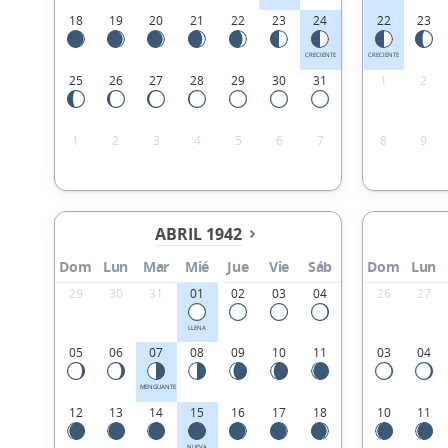
18
19
20
21
22
23
24
22
23
CRECIENTE
CRECIENTE
25
26
27
28
29
30
31
1
2
1
2
3
4
5
6
7
8
9
ABRIL 1942
Dom
Lun
Mar
Mié
Jue
Vie
Sáb
Dom
Lun
29
30
31
01
02
03
04
26
27
LLENA
05
06
07
08
09
10
11
03
04
MENGUANTE
12
13
14
15
16
17
18
10
11
NUEVA