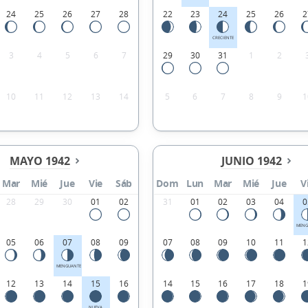
24
25
26
27
28
22
23
24
25
26
2
CRECIENTE
3
4
5
6
7
29
30
31
1
2
10
11
12
13
14
5
6
7
8
9
1
MAYO 1942
JUNIO 1942
Mar
Mié
Jue
Vie
Sáb
Dom
Lun
Mar
Mié
Jue
V
28
29
30
01
02
31
01
02
03
04
0
MENG
05
06
07
08
09
07
08
09
10
11
1
MENGUANTE
12
13
14
15
16
14
15
16
17
18
1
NUEVA