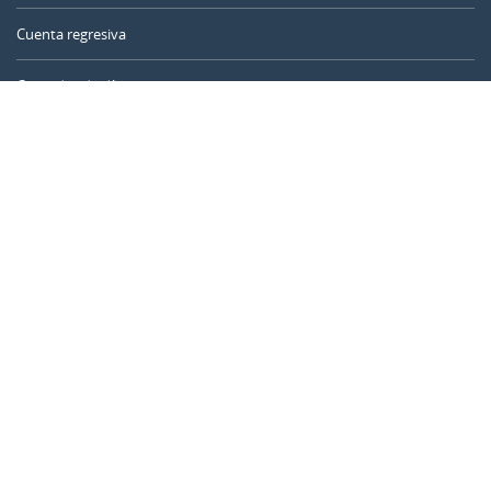
Cuenta regresiva
Contador de días
Calculadora de tiempo
Día del año
Calculadora de edad
Temporizador online
CALENDARR.COM
Sobre nosotros
Privacidad