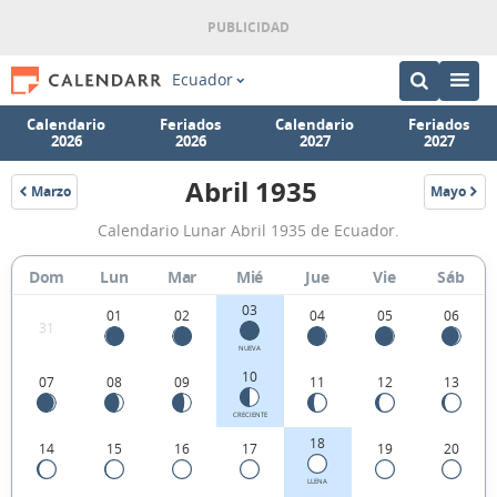
Ecuador
Calendario
Feriados
Calendario
Feriados
2026
2026
2027
2027
Abril 1935
Marzo
Mayo
1935
1935
Calendario
Calendario Lunar Abril 1935 de Ecuador.
Lunar
Abril
Dom
Lun
Mar
Mié
Jue
Vie
Sáb
1935
03
01
02
04
05
06
31
de
NUEVA
Ecuador.
10
07
08
09
11
12
13
CRECIENTE
18
14
15
16
17
19
20
LLENA