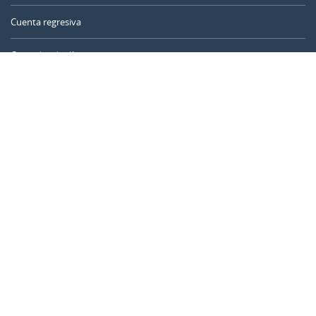
Cuenta regresiva
Contador de días
Calculadora de tiempo
Día del año
Calculadora de edad
Temporizador online
CALENDARR.COM
Sobre nosotros
Privacidad