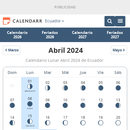
Ecuador
Calendario
Feriados
Calendario
Feriados
2026
2026
2027
2027
Abril 2024
Marzo
Mayo
2024
2024
Calendario
Calendario Lunar Abril 2024 de Ecuador.
Lunar
Abril
Dom
Lun
Mar
Mié
Jue
Vie
Sáb
2024
01
02
03
04
05
06
31
de
MENGUANTE
Ecuador.
08
07
09
10
11
12
13
NUEVA
15
14
16
17
18
19
20
CRECIENTE