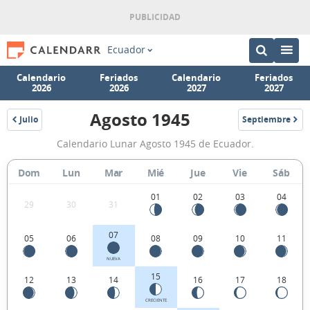
Ecuador
Calendario
Feriados
Calendario
Feriados
2026
2026
2027
2027
Agosto 1945
Julio
Septiembre
1945
1945
Calendario
Calendario Lunar Agosto 1945 de Ecuador.
Lunar
Agosto
Dom
Lun
Mar
Mié
Jue
Vie
Sáb
1945
01
02
03
04
29
30
31
de
Ecuador.
07
05
06
08
09
10
11
NUEVA
15
12
13
14
16
17
18
CRECIENTE