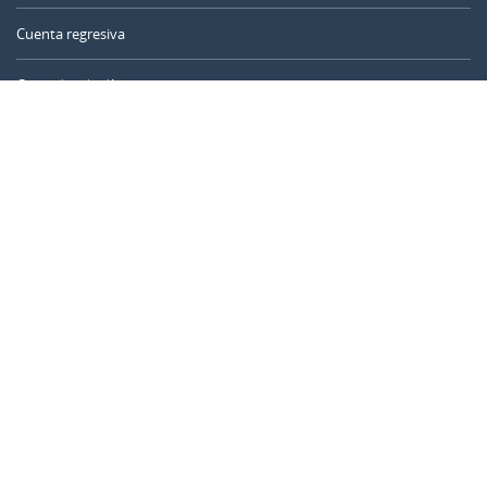
Cuenta regresiva
Contador de días
Calculadora de tiempo
Día del año
Calculadora de edad
Temporizador online
CALENDARR.COM
Sobre nosotros
Privacidad