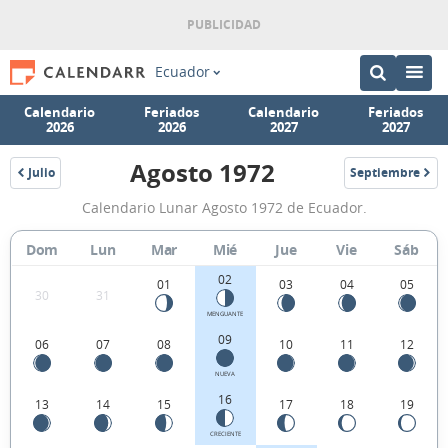
Ecuador
Calendario
Feriados
Calendario
Feriados
2026
2026
2027
2027
Agosto 1972
Julio
Septiembre
1972
1972
Calendario
Calendario Lunar Agosto 1972 de Ecuador.
Lunar
Agosto
Dom
Lun
Mar
Mié
Jue
Vie
Sáb
1972
02
01
03
04
05
30
31
de
MENGUANTE
Ecuador.
09
06
07
08
10
11
12
NUEVA
16
13
14
15
17
18
19
CRECIENTE