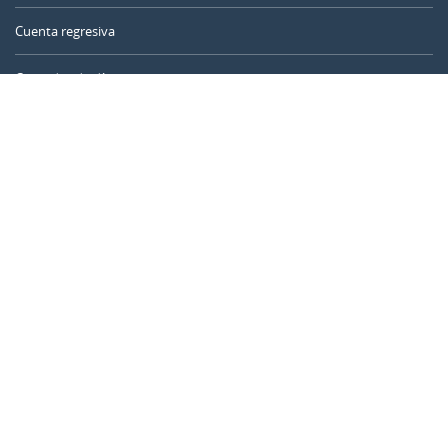
Cuenta regresiva
Contador de días
Calculadora de tiempo
Día del año
Calculadora de edad
Temporizador online
CALENDARR.COM
Sobre nosotros
Privacidad