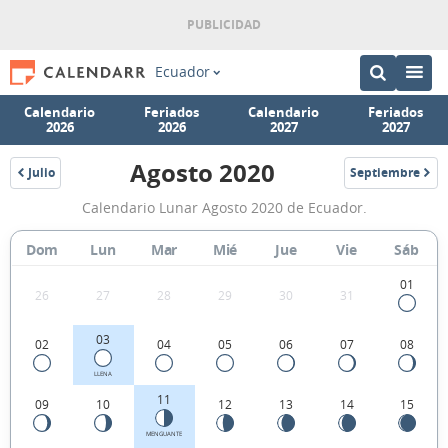
Ecuador
Calendario
Feriados
Calendario
Feriados
2026
2026
2027
2027
Agosto 2020
Julio
Septiembre
2020
2020
Calendario
Calendario Lunar Agosto 2020 de Ecuador.
Lunar
Agosto
Dom
Lun
Mar
Mié
Jue
Vie
Sáb
2020
01
26
27
28
29
30
31
de
Ecuador.
03
02
04
05
06
07
08
LLENA
11
09
10
12
13
14
15
MENGUANTE