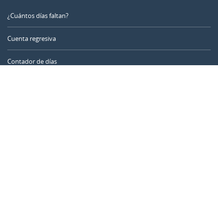
¿Cuántos días faltan?
Cuenta regresiva
Contador de días
Calculadora de tiempo
Día del año
Calculadora de edad
Temporizador online
CALENDARR.COM
Sobre nosotros