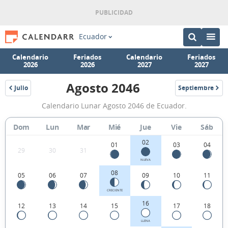
Ecuador
Calendario
Feriados
Calendario
Feriados
2026
2026
2027
2027
Agosto 2046
Julio
Septiembre
2046
2046
Calendario
Calendario Lunar Agosto 2046 de Ecuador.
Lunar
Agosto
Dom
Lun
Mar
Mié
Jue
Vie
Sáb
2046
02
01
03
04
29
30
31
de
NUEVA
Ecuador.
08
05
06
07
09
10
11
CRECIENTE
16
12
13
14
15
17
18
LLENA