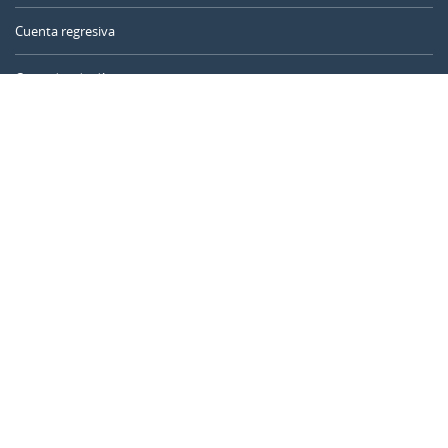
Cuenta regresiva
Contador de días
Calculadora de tiempo
Día del año
Calculadora de edad
Temporizador online
CALENDARR.COM
Sobre nosotros
Privacidad