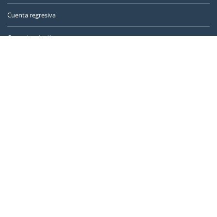
Cuenta regresiva
Contador de días
Calculadora de tiempo
Día del año
Calculadora de edad
Temporizador online
CALENDARR.COM
Sobre nosotros
Privacidad