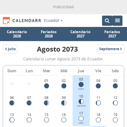
Ecuador
Calendario
Feriados
Calendario
Feriados
2026
2026
2027
2027
Agosto 2073
Julio
Septiembre
2073
2073
Calendario
Calendario Lunar Agosto 2073 de Ecuador.
Lunar
Agosto
Dom
Lun
Mar
Mié
Jue
Vie
Sáb
2073
03
01
02
04
05
30
31
de
NUEVA
Ecuador.
10
06
07
08
09
11
12
CRECIENTE
17
13
14
15
16
18
19
LLENA