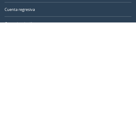
Cuenta regresiva
Contador de días
Calculadora de tiempo
Día del año
Calculadora de edad
Temporizador online
CALENDARR.COM
Sobre nosotros
Privacidad