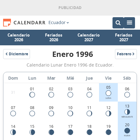
Ecuador
Calendario
Feriados
Calendario
Feriados
2026
2026
2027
2027
Enero 1996
Diciembre
Febrero
1995
1996
Calendario
Calendario Lunar Enero 1996 de Ecuador.
Lunar
Enero
Dom
Lun
Mar
Mié
Jue
Vie
Sáb
1996
05
01
02
03
04
06
31
de
LLENA
Ecuador.
13
07
08
09
10
11
12
MENGUANTE
20
14
15
16
17
18
19
NUEVA