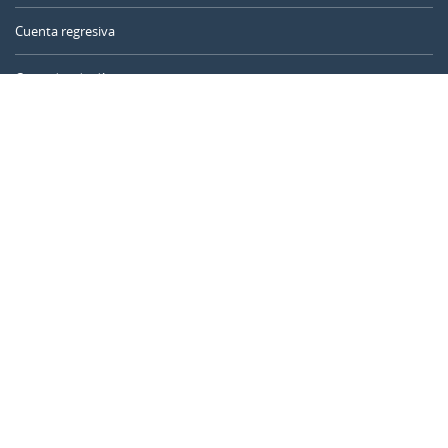
Cuenta regresiva
Contador de días
Calculadora de tiempo
Día del año
Calculadora de edad
Temporizador online
CALENDARR.COM
Sobre nosotros
Privacidad