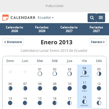
Ecuador
Calendario
Feriados
Calendario
Feriados
2026
2026
2027
2027
Enero 2013
Diciembre
Febrero
2012
2013
Calendario
Calendario Lunar Enero 2013 de Ecuador.
Lunar
Enero
Dom
Lun
Mar
Mié
Jue
Vie
Sáb
2013
04
01
02
03
05
30
31
de
MENGUANTE
Ecuador.
11
06
07
08
09
10
12
NUEVA
18
13
14
15
16
17
19
CRECIENTE