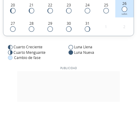
26
20
21
22
23
24
25
LLENA
27
28
29
30
31
1
2
Cuarto Creciente
Luna Llena
Cuarto Menguante
Luna Nueva
Cambio de fase