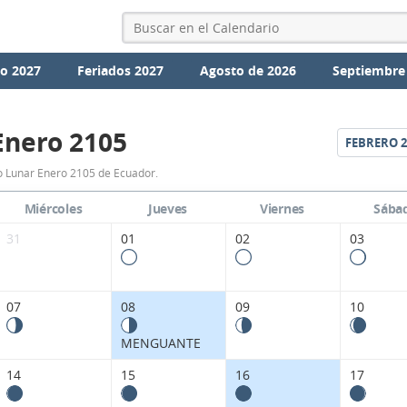
io 2027
Feriados 2027
Agosto de 2026
Septiembre
Enero 2105
FEBRERO
2
Calendario
o Lunar Enero 2105 de Ecuador.
Lunar
Miércoles
Jueves
Viernes
Sába
Enero
31
01
02
03
2105
de
07
08
09
10
Ecuador.
MENGUANTE
14
15
16
17