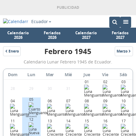
Ecuador
Calendario
Feriados
Calendario
Feriados
2026
2026
2027
2027
Febrero 1945
Enero
Marzo
1945
1945
Calendario
Calendario Lunar Febrero 1945 de Ecuador.
Lunar
Febrero
Dom
Lun
Mar
Mié
Jue
Vie
Sáb
01
02
03
1945
28
29
30
31
de
05
Ecuador.
04
06
07
08
09
10
MENGUANTE
12
11
13
14
15
16
17