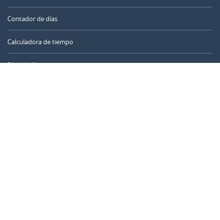
Contador de días
Calculadora de tiempo
Día del año
Calculadora de edad
Temporizador online
CALENDARR.COM
Sobre nosotros
Privacidad
Contacto