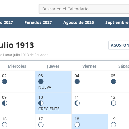
io 2027
Feriados 2027
Agosto de 2026
Septiembre
ulio 1913
AGOSTO
1
Calendario
o Lunar Julio 1913 de Ecuador.
Lunar
Miércoles
Jueves
Viernes
Sába
Julio
02
03
04
05
1913
NUEVA
de
09
10
11
12
Ecuador.
CRECIENTE
16
17
18
19