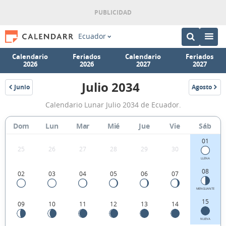
Ecuador
Calendario
Feriados
Calendario
Feriados
2026
2026
2027
2027
Julio 2034
Junio
Agosto
2034
2034
Calendario
Calendario Lunar Julio 2034 de Ecuador.
Lunar
Julio
Dom
Lun
Mar
Mié
Jue
Vie
Sáb
2034
01
25
26
27
28
29
30
de
LLENA
Ecuador.
08
02
03
04
05
06
07
MENGUANTE
15
09
10
11
12
13
14
NUEVA