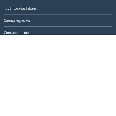
¿Cuántos días faltan?
Cuenta regresiva
Contador de días
Calculadora de tiempo
Día del año
Calculadora de edad
Temporizador online
CALENDARR.COM
Sobre nosotros