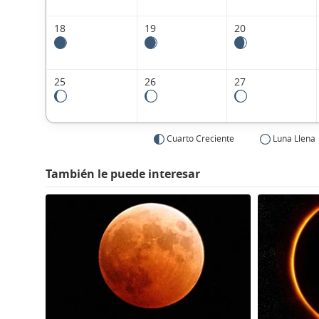
18
19
20
25
26
27
Cuarto Creciente
Luna Llena
También le puede interesar