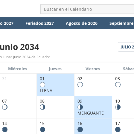
io 2027
Feriados 2027
Agosto de 2026
Septiembre
Junio 2034
JULIO
2
Calendario
o Lunar Junio 2034 de Ecuador.
Lunar
Miércoles
Jueves
Viernes
Sába
Junio
31
01
02
03
2034
LLENA
de
07
08
09
10
Ecuador.
MENGUANTE
14
15
16
17