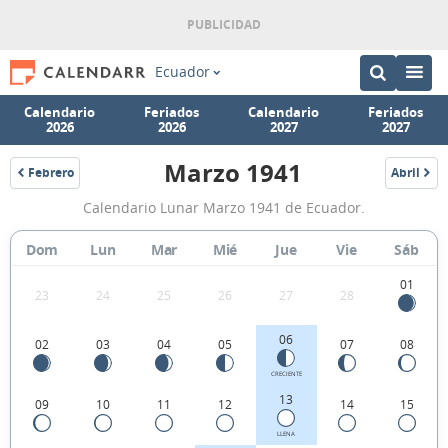
Ecuador
Calendario
Feriados
Calendario
Feriados
2026
2026
2027
2027
Marzo 1941
Febrero
Abril
1941
1941
Calendario
Calendario Lunar Marzo 1941 de Ecuador.
Lunar
Marzo
Dom
Lun
Mar
Mié
Jue
Vie
Sáb
1941
01
23
24
25
26
27
28
de
Ecuador.
06
02
03
04
05
07
08
CRECIENTE
13
09
10
11
12
14
15
LLENA