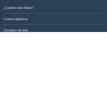
¿Cuántos días faltan?
Cuenta regresiva
Contador de días
Calculadora de tiempo
Día del año
Calculadora de edad
Temporizador online
CALENDARR.COM
Sobre nosotros