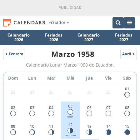
Ecuador
Calendario
Feriados
Calendario
Feriados
2026
2026
2027
2027
Marzo 1958
Febrero
Abril
1958
1958
Calendario
Calendario Lunar Marzo 1958 de Ecuador.
Lunar
Marzo
Dom
Lun
Mar
Mié
Jue
Vie
Sáb
1958
01
23
24
25
26
27
28
de
Ecuador.
05
02
03
04
06
07
08
LLENA
12
09
10
11
13
14
15
MENGUANTE