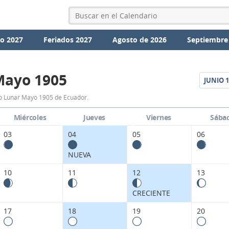
io 2027
Feriados 2027
Agosto de 2026
Septiembre
Mayo 1905
JUNIO
1
Calendario
o Lunar Mayo 1905 de Ecuador.
Lunar
Miércoles
Jueves
Viernes
Sába
Mayo
03
04
05
06
1905
NUEVA
de
10
11
12
13
Ecuador.
CRECIENTE
17
18
19
20