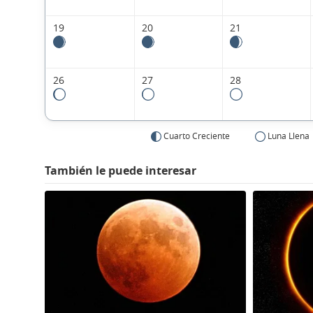
19
20
21
26
27
28
Cuarto Creciente
Luna Llena
También le puede interesar