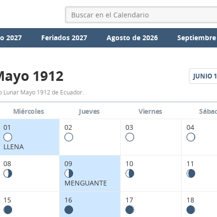
io 2027
Feriados 2027
Agosto de 2026
Septiembre
Mayo 1912
JUNIO
1
Calendario
o Lunar Mayo 1912 de Ecuador.
Lunar
Miércoles
Jueves
Viernes
Sába
Mayo
01
02
03
04
1912
LLENA
de
08
09
10
11
Ecuador.
MENGUANTE
15
16
17
18