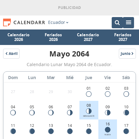
Ecuador
Calendario
Feriados
Calendario
Feriados
2026
2026
2027
2027
Mayo 2064
Abril
Junio
2064
2064
Calendario
Calendario Lunar Mayo 2064 de Ecuador.
Lunar
Mayo
Dom
Lun
Mar
Mié
Jue
Vie
Sáb
2064
01
02
03
27
28
29
30
de
Ecuador.
08
04
05
06
07
09
10
MENGUANTE
16
11
12
13
14
15
17
NUEVA