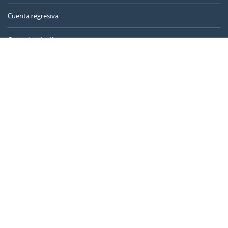
Cuenta regresiva
Contador de días
Calculadora de tiempo
Día del año
Calculadora de edad
Temporizador online
CALENDARR.COM
Sobre nosotros
Privacidad