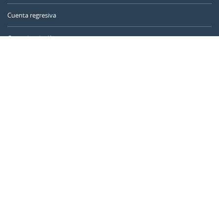
Cuenta regresiva
Contador de días
Calculadora de tiempo
Día del año
Calculadora de edad
Temporizador online
CALENDARR.COM
Sobre nosotros
Privacidad