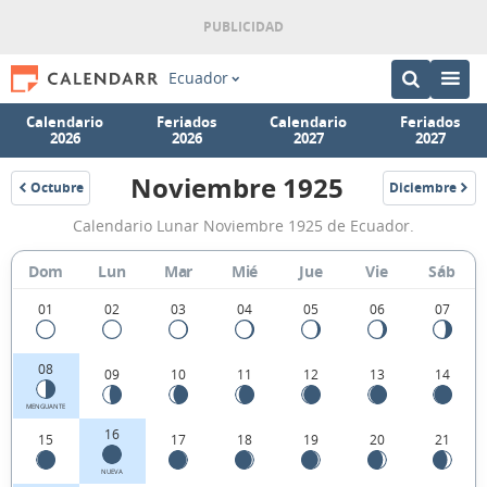
Ecuador
Calendario
Feriados
Calendario
Feriados
2026
2026
2027
2027
Noviembre 1925
Octubre
Diciembre
1925
1925
Calendario
Calendario Lunar Noviembre 1925 de Ecuador.
Lunar
Noviembre
Dom
Lun
Mar
Mié
Jue
Vie
Sáb
1925
01
02
03
04
05
06
07
de
Ecuador.
08
09
10
11
12
13
14
MENGUANTE
16
15
17
18
19
20
21
NUEVA