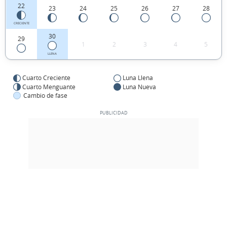
22
23
24
25
26
27
28
CRECIENTE
30
29
1
2
3
4
5
LLENA
Cuarto Creciente
Luna Llena
Cuarto Menguante
Luna Nueva
Cambio de fase