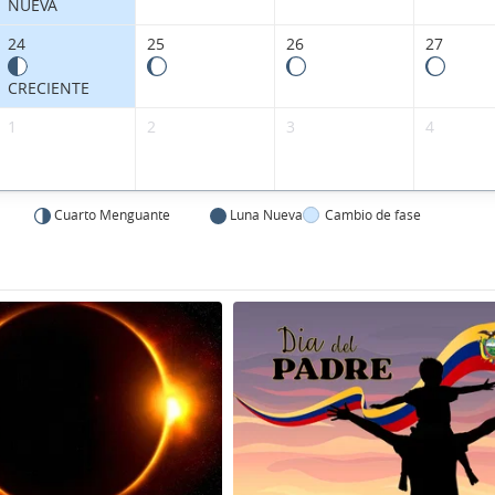
NUEVA
24
25
26
27
CRECIENTE
1
2
3
4
Cuarto Menguante
Luna Nueva
Cambio de fase