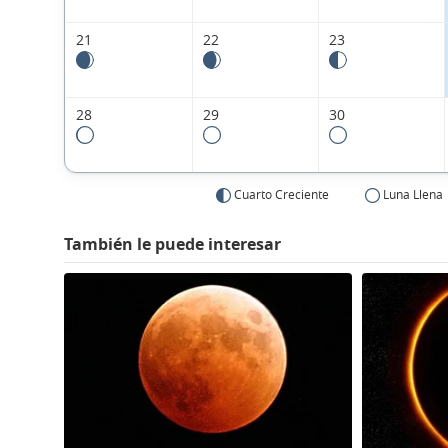
21
22
23
28
29
30
Cuarto Creciente
Luna Llena
También le puede interesar