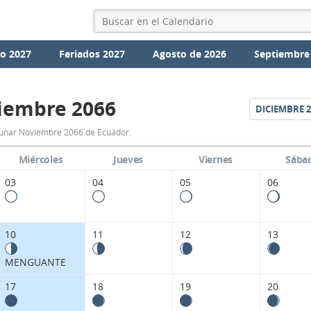
io 2027
Feriados 2027
Agosto de 2026
Septiembre
iembre 2066
DICIEMBRE
2
Calendario
Lunar Noviembre 2066 de Ecuador.
Lunar
Miércoles
Jueves
Viernes
Sába
Noviembre
03
04
05
06
2066
de
10
11
12
13
Ecuador.
MENGUANTE
17
18
19
20