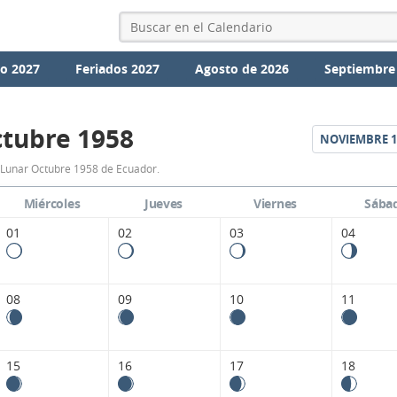
io 2027
Feriados 2027
Agosto de 2026
Septiembre
tubre 1958
NOVIEMBRE
1
Calendario
 Lunar Octubre 1958 de Ecuador.
Lunar
Miércoles
Jueves
Viernes
Sába
Octubre
01
02
03
04
1958
de
08
09
10
11
Ecuador.
15
16
17
18