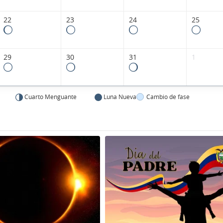
22
23
24
25
29
30
31
1
Cuarto Menguante
Luna Nueva
Cambio de fase