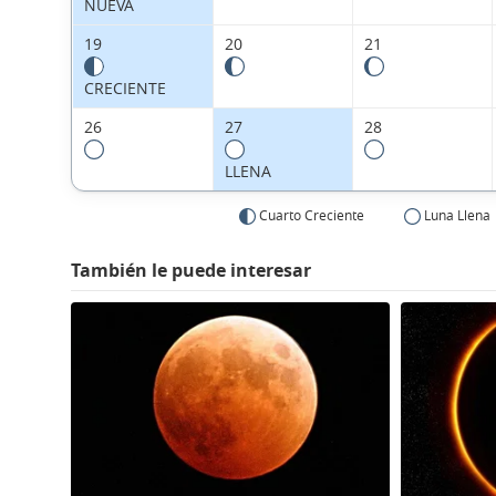
NUEVA
19
20
21
CRECIENTE
26
27
28
LLENA
Cuarto Creciente
Luna Llena
También le puede interesar