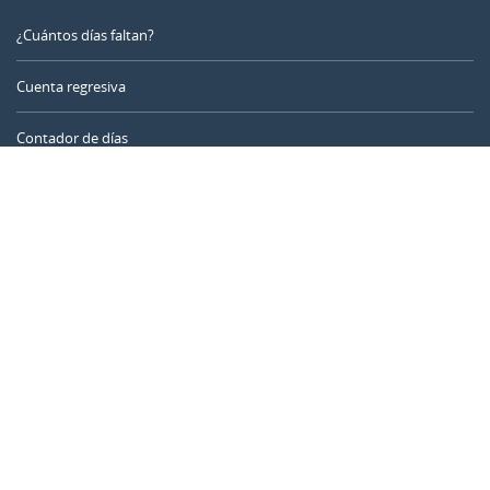
¿Cuántos días faltan?
Cuenta regresiva
Contador de días
Calculadora de tiempo
Día del año
Calculadora de edad
Temporizador online
CALENDARR.COM
Sobre nosotros