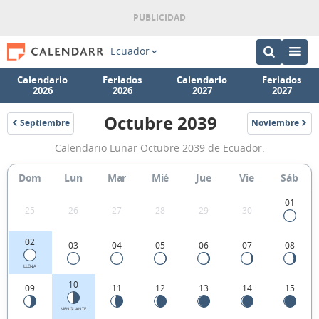
Ecuador
Calendario
Feriados
Calendario
Feriados
2026
2026
2027
2027
Octubre 2039
Septiembre
Noviembre
2039
2039
Calendario
Calendario Lunar Octubre 2039 de Ecuador.
Lunar
Octubre
Dom
Lun
Mar
Mié
Jue
Vie
Sáb
2039
01
25
26
27
28
29
30
de
Ecuador.
02
03
04
05
06
07
08
LLENA
10
09
11
12
13
14
15
MENGUANTE