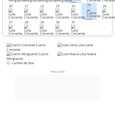
NUEVA
25
20
21
22
23
24
26
CRECIENTE
27
28
29
30
31
1
2
Cuarto
Luna Llena
Creciente
Cuarto
Luna Nueva
Menguante
Cambio de fase