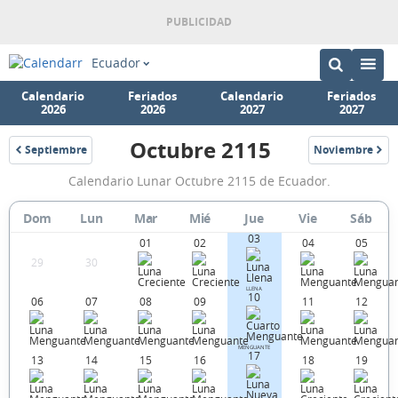
Ecuador
Calendario
Feriados
Calendario
Feriados
2026
2026
2027
2027
Octubre 2115
Septiembre
Noviembre
2115
2115
Calendario
Calendario Lunar Octubre 2115 de Ecuador.
Lunar
Octubre
Dom
Lun
Mar
Mié
Jue
Vie
Sáb
03
2115
01
02
04
05
29
30
de
LLENA
Ecuador.
10
06
07
08
09
11
12
MENGUANTE
17
13
14
15
16
18
19