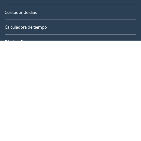
Contador de días
Calculadora de tiempo
Día del año
Calculadora de edad
Temporizador online
CALENDARR.COM
Sobre nosotros
Privacidad
Contacto