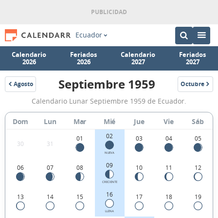
Ecuador
Calendario
Feriados
Calendario
Feriados
2026
2026
2027
2027
Septiembre 1959
Agosto
Octubre
1959
1959
Calendario
Calendario Lunar Septiembre 1959 de Ecuador.
Lunar
Septiembre
Dom
Lun
Mar
Mié
Jue
Vie
Sáb
1959
02
01
03
04
05
30
31
de
NUEVA
Ecuador.
09
06
07
08
10
11
12
CRECIENTE
16
13
14
15
17
18
19
LLENA