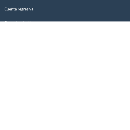
Cuenta regresiva
Contador de días
Calculadora de tiempo
Día del año
Calculadora de edad
Temporizador online
CALENDARR.COM
Sobre nosotros
Privacidad