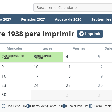
io 2027
Feriados 2027
Agosto de 2026
Septiembre
e 1938 para Imprimir
Imprimir
Miércoles
Jueves
Viernes
Sáb
2
3
4
5
Día de los Difuntos en
Independencia de
Ecuador
Cuenca
9
10
11
12
16
17
18
19
23
24
25
26
30
1
2
3
Luna Llena -
07
Cuarto Menguante -
14
Luna Nueva -
21
Cuarto Crecie