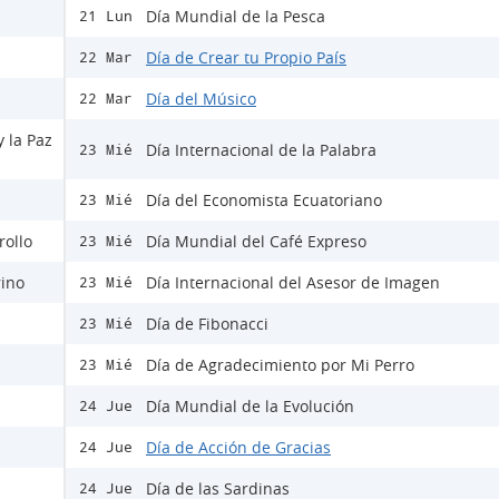
Día Mundial de la Pesca
21 Lun
Día de Crear tu Propio País
22 Mar
Día del Músico
22 Mar
y la Paz
Día Internacional de la Palabra
23 Mié
Día del Economista Ecuatoriano
23 Mié
rollo
Día Mundial del Café Expreso
23 Mié
rino
Día Internacional del Asesor de Imagen
23 Mié
Día de Fibonacci
23 Mié
Día de Agradecimiento por Mi Perro
23 Mié
Día Mundial de la Evolución
24 Jue
Día de Acción de Gracias
24 Jue
Día de las Sardinas
24 Jue