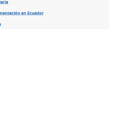
laria
imentación en Ecuador
o