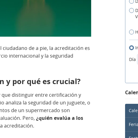
D
D
V
H
I
 ciudadano de a pie, la acreditación es
cio internacional y la seguridad
Día
n y por qué es crucial?
Calen
que distinguir entre certificación y
o analiza la seguridad de un juguete, o
mentos de un supermercado son
Cale
valuación. Pero,
¿quién evalúa a los
Feri
a acreditación.