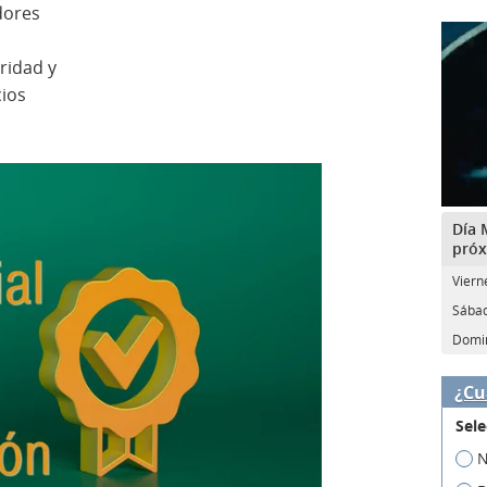
dores
ridad y
cios
Día 
próx
Viern
Sábad
Domin
¿Cu
Sele
N