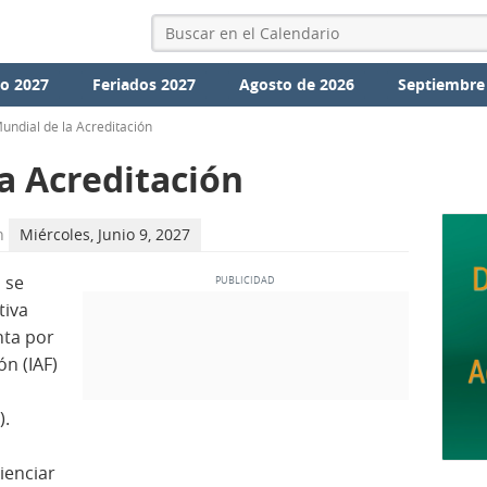
io 2027
Feriados 2027
Agosto de 2026
Septiembre
undial de la Acreditación
a Acreditación
n
Miércoles, Junio 9, 2027
n
se
tiva
nta por
ón (IAF)
).
ienciar