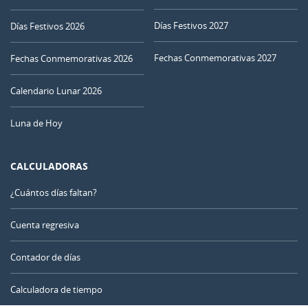
26
27
28
29
30
01
02
Días Festivos 2027
Días Festivos 2026
Fechas Conmemorativas 2027
03
04
05
06
07
08
09
Fechas Conmemorativas 2026
MENGUANTE
Calendario Lunar 2026
10
11
12
13
14
15
16
Luna de Hoy
NUEVA
17
18
19
20
21
22
23
CALCULADORAS
CRECIENTE
24
25
26
27
28
29
30
¿Cuántos días faltan?
LLENA
31
1
2
3
4
5
6
Cuenta regresiva
Contador de días
AGOSTO 2056
Calculadora de tiempo