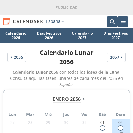
España
Calendario
Días Festivos
Calendario
Días Festivos
2026
2026
2027
2027
Calendario Lunar
2055
2057
2056
Calendario Lunar 2056
con todas las
fases de la Luna
.
Consulta aquí las fases lunares de cada mes del 2056 en
España
.
ENERO 2056
Lun
Mar
Mié
Jue
Vie
Sáb
Dom
27
28
29
30
31
01
02
LLENA