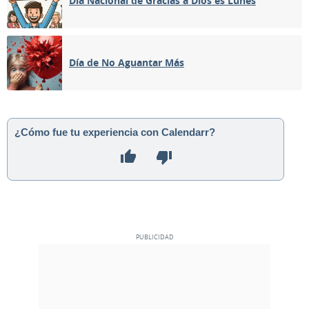
Día Nacional de Gracias a Dios es Lunes
03
04
05
06
07
08
09
Día de No Aguantar Más
MENGUANTE
10
11
12
13
14
15
16
NUEVA
17
18
19
20
21
22
23
¿Cómo fue tu experiencia con Calendarr?
CRECIENTE
24
25
26
27
28
29
30
LLENA
1
2
3
4
5
6
7
MAYO 2056
Lun
Mar
Mié
Jue
Vie
Sáb
Dom