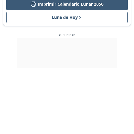
Imprimir Calendario Lunar 2056
LLENA
07
08
09
10
11
12
13
Luna de Hoy
MENGUANTE
14
15
16
17
18
19
20
NUEVA
21
22
23
24
25
26
27
CRECIENTE
28
29
1
2
3
4
5
6
7
8
9
10
11
12
MARZO 2056
Lun
Mar
Mié
Jue
Vie
Sáb
Dom
28
29
01
02
03
04
05