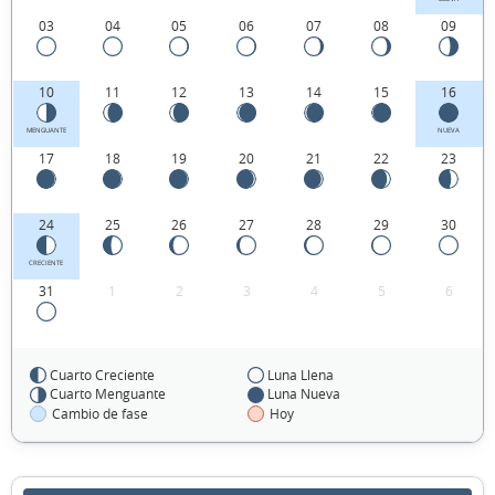
03
04
05
06
07
08
09
10
11
12
13
14
15
16
MENGUANTE
NUEVA
17
18
19
20
21
22
23
24
25
26
27
28
29
30
CRECIENTE
31
1
2
3
4
5
6
Cuarto Creciente
Luna Llena
FEBRERO 2056
Cuarto Menguante
Luna Nueva
Cambio de fase
Hoy
Lun
Mar
Mié
Jue
Vie
Sáb
Dom
31
01
02
03
04
05
06