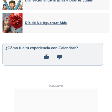
Día Nacional de Gracias a Dios es Lunes
MENGUANTE
03
04
05
06
07
08
09
Día de No Aguantar Más
NUEVA
10
11
12
13
14
15
16
CRECIENTE
17
18
19
20
21
22
23
¿Cómo fue tu experiencia con Calendarr?
LLENA
24
25
26
27
28
29
30
1
2
3
4
5
6
7
MAYO 2062
Lun
Mar
Mié
Jue
Vie
Sáb
Dom