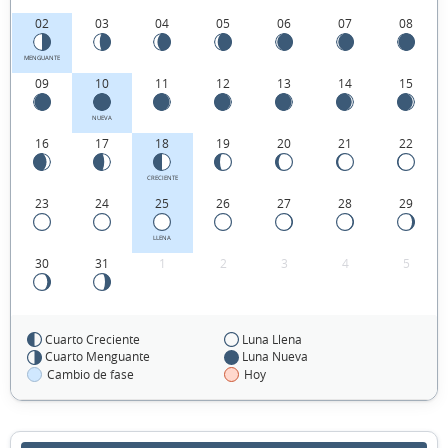
02
03
04
05
06
07
08
MENGUANTE
09
10
11
12
13
14
15
NUEVA
16
17
18
19
20
21
22
CRECIENTE
23
24
25
26
27
28
29
LLENA
30
31
1
2
3
4
5
Cuarto Creciente
Luna Llena
FEBRERO 2062
Cuarto Menguante
Luna Nueva
Cambio de fase
Hoy
Lun
Mar
Mié
Jue
Vie
Sáb
Dom
30
31
01
02
03
04
05