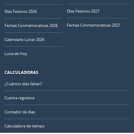
26
27
28
29
30
01
02
Días Festivos 2027
Días Festivos 2026
Fechas Conmemorativas 2027
03
04
05
06
07
08
09
Fechas Conmemorativas 2026
NUEVA
Calendario Lunar 2026
10
11
12
13
14
15
16
Luna de Hoy
CRECIENTE
17
18
19
20
21
22
23
CALCULADORAS
LLENA
24
25
26
27
28
29
30
¿Cuántos días faltan?
MENGUANTE
31
1
2
3
4
5
6
Cuenta regresiva
Contador de días
AGOSTO 2062
Calculadora de tiempo