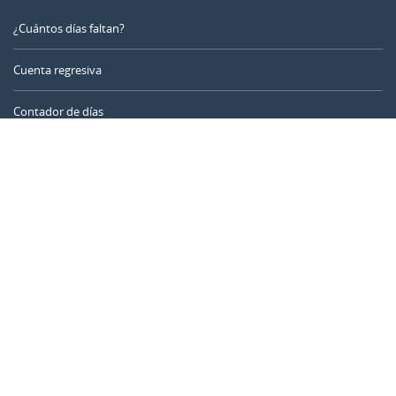
¿Cuántos días faltan?
Cuenta regresiva
Contador de días
Calculadora de tiempo
Día del año
Calculadora de edad
Temporizador online
CALENDARR.COM
Sobre nosotros