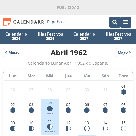
España
Calendario
Días Festivos
Calendario
Días Festivos
2026
2026
2027
2027
Abril 1962
Marzo
Mayo
1962
1962
Calendario
Calendario Lunar Abril 1962 de España.
Lunar
Abril
Lun
Mar
Mié
Jue
Vie
Sáb
Dom
1962
01
26
27
28
29
30
31
de
España.
04
02
03
05
06
07
08
NUEVA
11
09
10
12
13
14
15
CRECIENTE