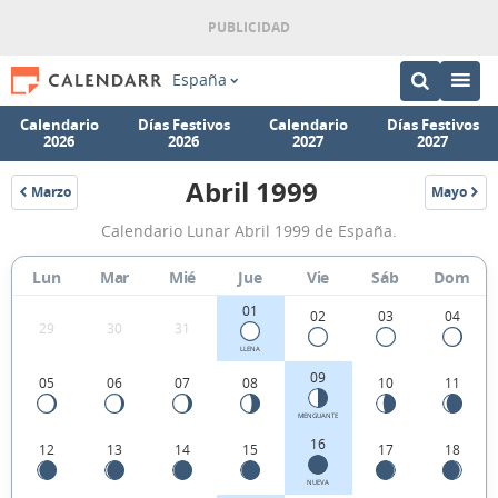
España
Calendario
Días Festivos
Calendario
Días Festivos
2026
2026
2027
2027
Abril 1999
Marzo
Mayo
1999
1999
Calendario
Calendario Lunar Abril 1999 de España.
Lunar
Abril
Lun
Mar
Mié
Jue
Vie
Sáb
Dom
1999
01
02
03
04
29
30
31
de
LLENA
España.
09
05
06
07
08
10
11
MENGUANTE
16
12
13
14
15
17
18
NUEVA