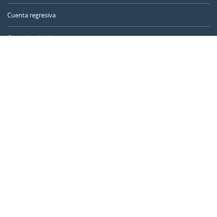
Cuenta regresiva
Contador de días
Calculadora de tiempo
Día del año
Calculadora de edad
Temporizador online
CALENDARR.COM
Sobre nosotros
Privacidad