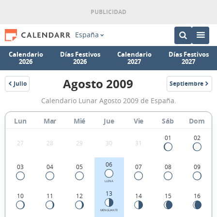
España
Calendario
Días Festivos
Calendario
Días Festivos
2026
2026
2027
2027
Agosto 2009
Julio
Septiembre
2009
2009
Calendario
Calendario Lunar Agosto 2009 de España.
Lunar
Agosto
Lun
Mar
Mié
Jue
Vie
Sáb
Dom
2009
01
02
27
28
29
30
31
de
España.
06
03
04
05
07
08
09
LLENA
13
10
11
12
14
15
16
MENGUANTE