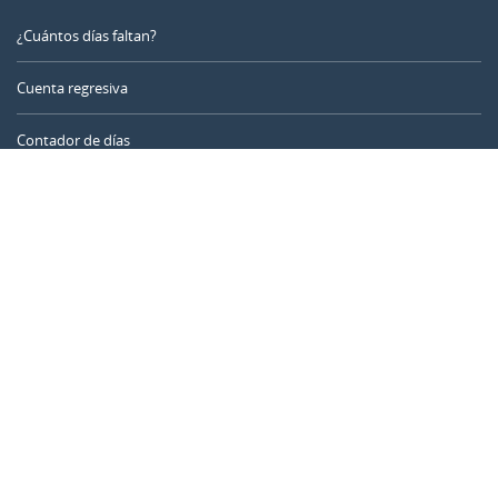
¿Cuántos días faltan?
Cuenta regresiva
Contador de días
Calculadora de tiempo
Día del año
Calculadora de edad
Temporizador online
CALENDARR.COM
Sobre nosotros