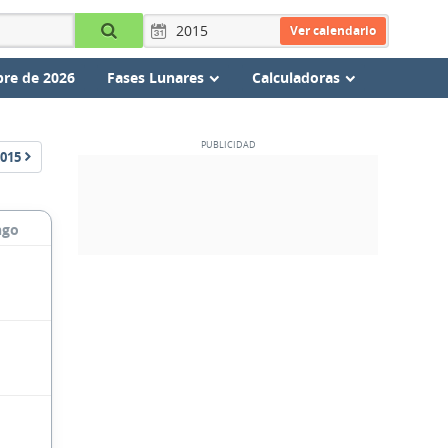
Ver calendario
re de 2026
Fases Lunares
Calculadoras
015
ngo