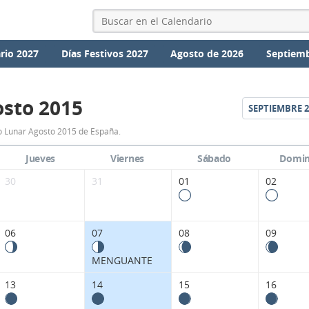
rio 2027
Días Festivos 2027
Agosto de 2026
Septiemb
sto 2015
SEPTIEMBRE
2
Calendario
o Lunar Agosto 2015 de España.
Lunar
Jueves
Viernes
Sábado
Domi
Agosto
30
31
01
02
2015
de
06
07
08
09
España.
MENGUANTE
13
14
15
16