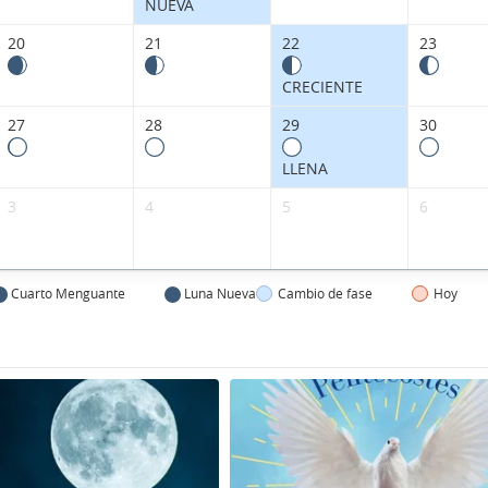
NUEVA
20
21
22
23
CRECIENTE
27
28
29
30
LLENA
3
4
5
6
Cuarto Menguante
Luna Nueva
Cambio de fase
Hoy