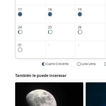
17
18
19
24
25
26
31
1
2
Cuarto Creciente
Luna Llena
También le puede interesar