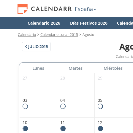
España
Calendario 2026
Días Festivos 2026
Calenda
Calendario
Calendario Lunar 2015
Agosto
Ago
JULIO
2015
Calendari
Lunes
Martes
Miércoles
27
28
29
03
04
05
10
11
12