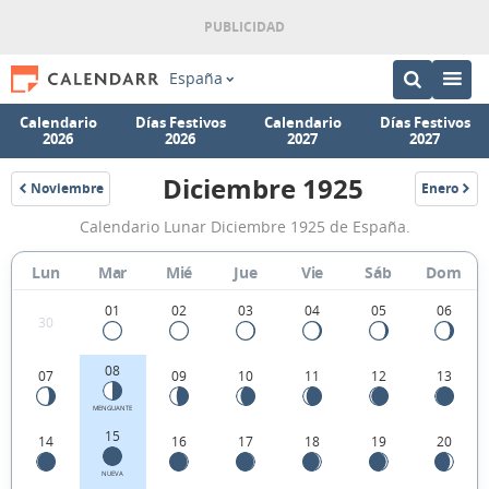
España
Calendario
Días Festivos
Calendario
Días Festivos
2026
2026
2027
2027
Diciembre 1925
Noviembre
Enero
1925
1926
Calendario
Calendario Lunar Diciembre 1925 de España.
Lunar
Diciembre
Lun
Mar
Mié
Jue
Vie
Sáb
Dom
1925
01
02
03
04
05
06
30
de
España.
08
07
09
10
11
12
13
MENGUANTE
15
14
16
17
18
19
20
NUEVA