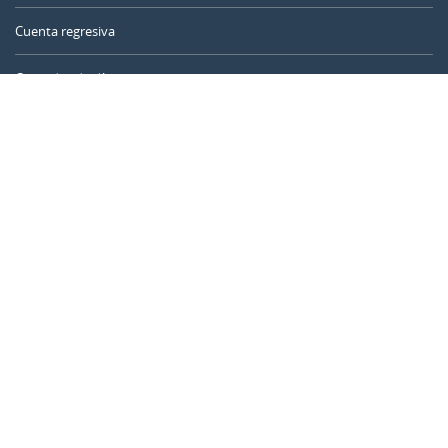
Cuenta regresiva
Contador de días
Calculadora de tiempo
Día del año
Calculadora de edad
Temporizador online
CALENDARR.COM
Sobre nosotros
Privacidad