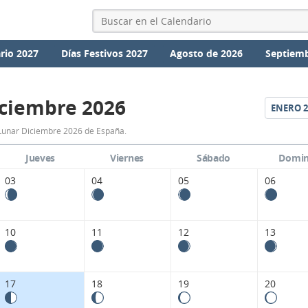
rio 2027
Días Festivos 2027
Agosto de 2026
Septiemb
ciembre 2026
ENERO
2
Calendario
Lunar Diciembre 2026 de España.
Lunar
Jueves
Viernes
Sábado
Domi
Diciembre
03
04
05
06
2026
de
10
11
12
13
España.
17
18
19
20