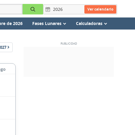
Ver calendario
re de 2026
Fases Lunares
Calculadoras
027
ngo