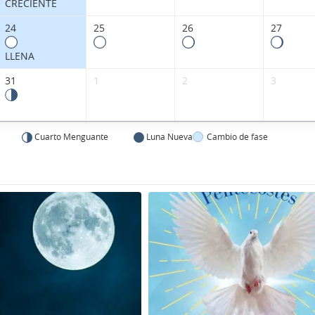
CRECIENTE
24
25
26
27
LLENA
31
1
2
3
Cuarto Menguante
Luna Nueva
Cambio de fase