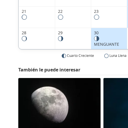
21
22
23
28
29
30
MENGUANTE
Cuarto Creciente
Luna Llena
También le puede interesar