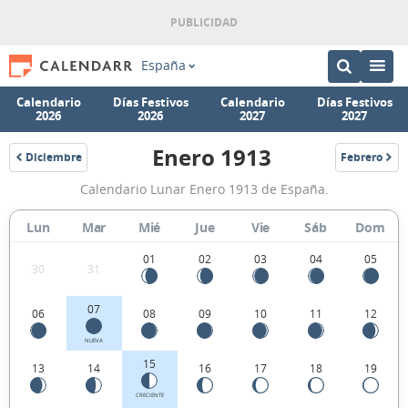
España
Calendario
Días Festivos
Calendario
Días Festivos
2026
2026
2027
2027
Enero 1913
Diciembre
Febrero
1912
1913
Calendario
Calendario Lunar Enero 1913 de España.
Lunar
Enero
Lun
Mar
Mié
Jue
Vie
Sáb
Dom
1913
01
02
03
04
05
30
31
de
España.
07
06
08
09
10
11
12
NUEVA
15
13
14
16
17
18
19
CRECIENTE