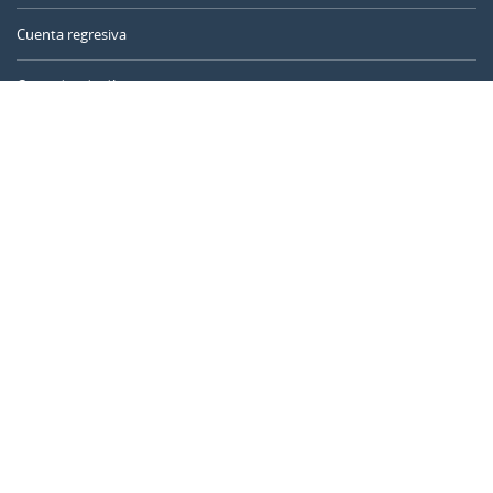
Cuenta regresiva
Contador de días
Calculadora de tiempo
Día del año
Calculadora de edad
Temporizador online
CALENDARR.COM
Sobre nosotros
Privacidad