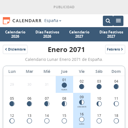
España
Calendario
Días Festivos
Calendario
Días Festivos
2026
2026
2027
2027
Enero 2071
Diciembre
Febrero
2070
2071
Calendario
Calendario Lunar Enero 2071 de España.
Lunar
Enero
Lun
Mar
Mié
Jue
Vie
Sáb
Dom
2071
01
02
03
04
29
30
31
de
NUEVA
España.
09
05
06
07
08
10
11
CRECIENTE
16
12
13
14
15
17
18
LLENA