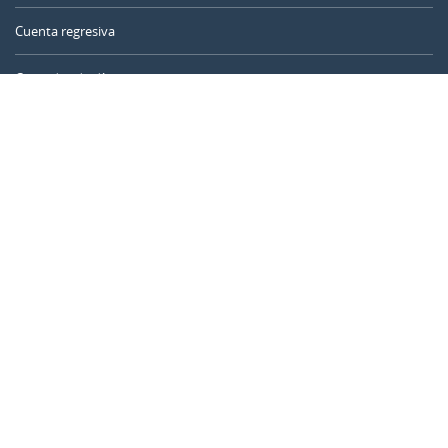
Cuenta regresiva
Contador de días
Calculadora de tiempo
Día del año
Calculadora de edad
Temporizador online
CALENDARR.COM
Sobre nosotros
Privacidad