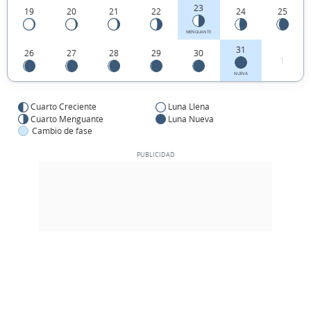
23
19
20
21
22
24
25
MENGUANTE
31
26
27
28
29
30
1
NUEVA
Cuarto Creciente
Luna Llena
Cuarto Menguante
Luna Nueva
Cambio de fase