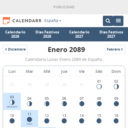
España
Calendario
Días Festivos
Calendario
Días Festivos
2026
2026
2027
2027
Enero 2089
Diciembre
Febrero
2088
2089
Calendario
Calendario Lunar Enero 2089 de España.
Lunar
Enero
Lun
Mar
Mié
Jue
Vie
Sáb
Dom
2089
01
02
27
28
29
30
31
de
España.
03
04
05
06
07
08
09
MENGUANTE
11
10
12
13
14
15
16
NUEVA