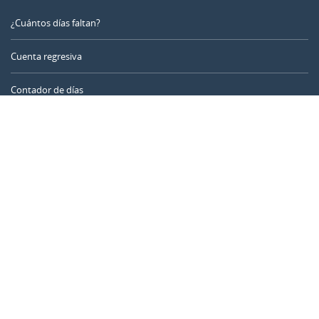
¿Cuántos días faltan?
Cuenta regresiva
Contador de días
Calculadora de tiempo
Día del año
Calculadora de edad
Temporizador online
CALENDARR.COM
Sobre nosotros